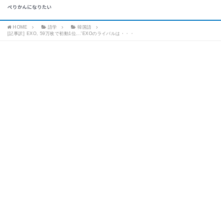
ぺりかんになりたい
HOME
語学
韓国語
[記事訳] EXO, 59万枚で初動1位...'EXOのライバルは・・・