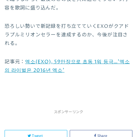
容を歌詞に盛り込んだ。
恐ろしい勢いで新記録を打ち立てていくEXOがクアド
ラプルミリオンセラーを達成するのか、今後が注目さ
れる。
記事元：
엑소(EXO), 59만장으로 초동 1워 등극…’엑소
의 라이벌은 2016년 엑소’
スポンサーリンク
Tweet
Share