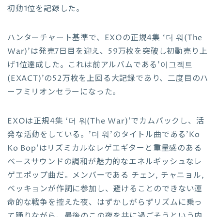
初動1位を記録した。
ハンターチャート基準で、EXOの正規4集 ‘더 워(The
War)’は発売7日目を迎え、59万枚を突破し初動売り上
げ1位達成した。これは前アルバムである’이그젝트
(EXACT)’の52万枚を上回る大記録であり、二度目のハ
ーフミリオンセラーになった。
EXOは正規4集 ‘더 워(The War)’でカムバックし、活
発な活動をしている。’더 워’のタイトル曲である’Ko
Ko Bop’はリズミカルなレゲエギターと重量感のある
ベースサウンドの調和が魅力的なエネルギッシュなレ
ゲエポップ曲だ。メンバーである チェン, チャニョル,
ベッキョンが作詞に参加し、避けることのできない運
命的な戦争を控えた夜、はずかしがらずリズムに乗っ
て踊りながら、最後のこの夜を共に過ごそうという内