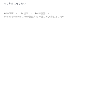
ぺりかんになりたい
HOME
語学
韓国語
iPhoneでのTHE CAMP登録方法 〜推しが入隊しました〜